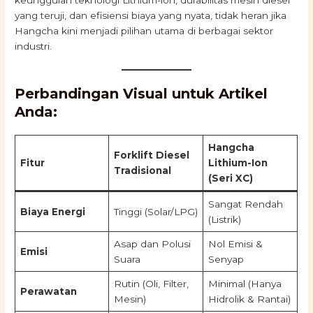
keunggulan teknologi Lithium-ion, durabilitas mesin diesel
yang teruji, dan efisiensi biaya yang nyata, tidak heran jika
Hangcha kini menjadi pilihan utama di berbagai sektor
industri.
Perbandingan Visual untuk Artikel
Anda:
Hangcha
Forklift Diesel
Fitur
Lithium-Ion
Tradisional
(Seri XC)
Sangat Rendah
Biaya Energi
Tinggi (Solar/LPG)
(Listrik)
Asap dan Polusi
Nol Emisi &
Emisi
Suara
Senyap
Rutin (Oli, Filter,
Minimal (Hanya
Perawatan
Mesin)
Hidrolik & Rantai)