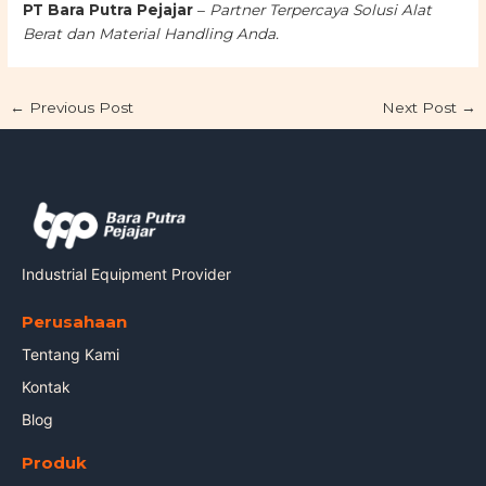
PT Bara Putra Pejajar
–
Partner Terpercaya Solusi Alat
Berat dan Material Handling Anda.
←
Previous Post
Next Post
→
Industrial Equipment Provider
Perusahaan
Tentang Kami
Kontak
Blog
Produk