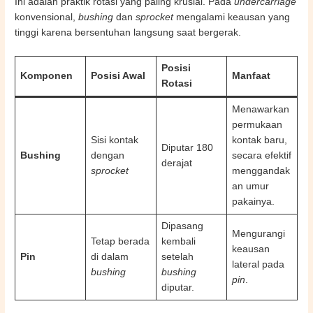
Ini adalah praktik rotasi yang paling krusial. Pada
undercarriage
konvensional,
bushing
dan
sprocket
mengalami keausan yang
tinggi karena bersentuhan langsung saat bergerak.
Posisi
Komponen
Posisi Awal
Manfaat
Rotasi
Menawarkan
permukaan
Sisi kontak
kontak baru,
Diputar 180
Bushing
dengan
secara efektif
derajat
sprocket
menggandak
an umur
pakainya.
Dipasang
Mengurangi
Tetap berada
kembali
keausan
Pin
di dalam
setelah
lateral pada
bushing
bushing
pin
.
diputar.