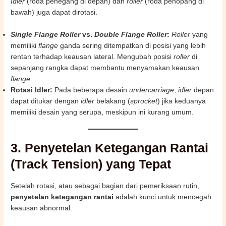
Idler
(roda penegang di depan) dan
roller
(roda penopang di
bawah) juga dapat dirotasi.
Single Flange Roller
vs.
Double Flange Roller
:
Roller
yang
memiliki
flange
ganda sering ditempatkan di posisi yang lebih
rentan terhadap keausan lateral. Mengubah posisi
roller
di
sepanjang rangka dapat membantu menyamakan keausan
flange
.
Rotasi Idler:
Pada beberapa desain
undercarriage
,
idler
depan
dapat ditukar dengan
idler
belakang (
sprocket
) jika keduanya
memiliki desain yang serupa, meskipun ini kurang umum.
3. Penyetelan Ketegangan Rantai
(Track Tension) yang Tepat
Setelah rotasi, atau sebagai bagian dari pemeriksaan rutin,
penyetelan ketegangan rantai
adalah kunci untuk mencegah
keausan abnormal.