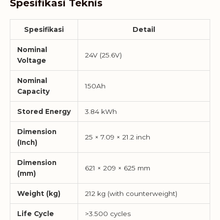
Spesifikasi Teknis
Spesifikasi
Detail
Nominal
24V (25.6V)
Voltage
Nominal
150Ah
Capacity
Stored Energy
3.84 kWh
Dimension
25 × 7.09 × 21.2 inch
(Inch)
Dimension
621 × 209 × 625 mm
(mm)
Weight (kg)
212 kg (with counterweight)
Life Cycle
>3.500 cycles