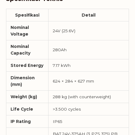
Spesifikasi
Detail
Nominal
24V (25.6V)
Voltage
Nominal
280Ah
Capacity
Stored Energy
7.17 kWh
Dimension
624 × 284 × 627 mm
(mm)
Weight (kg)
288 kg (with counterweight)
Life Cycle
>3.500 cycles
IP Rating
IP65
BAT.24V-375AH (3 PZS 375) PB