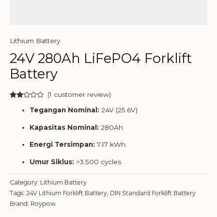
Lithium Battery
24V 280Ah LiFePO4 Forklift
Battery
(
1
customer review)
Rated
1
Tegangan Nominal:
24V (25.6V)
2.00
out
of 5
Kapasitas Nominal:
280Ah
based
on
customer
Energi Tersimpan:
7.17 kWh
rating
Umur Siklus:
>3.500 cycles
Category:
Lithium Battery
Tags:
24V Lithium Forklift Battery
,
DIN Standard Forklift Battery
Brand:
Roypow