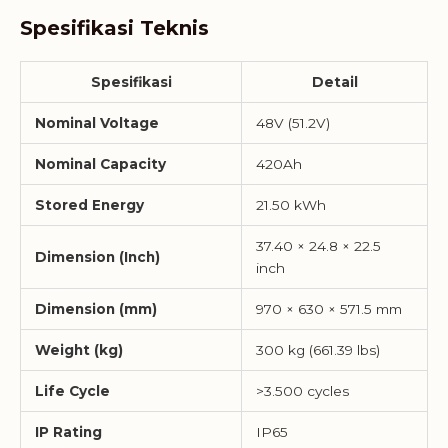
Spesifikasi Teknis
Spesifikasi
Detail
Nominal Voltage
48V (51.2V)
Nominal Capacity
420Ah
Stored Energy
21.50 kWh
37.40 × 24.8 × 22.5
Dimension (Inch)
inch
Dimension (mm)
970 × 630 × 571.5 mm
Weight (kg)
300 kg (661.39 lbs)
Life Cycle
>3.500 cycles
IP Rating
IP65