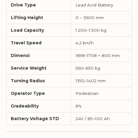
Drive Type
Lead Acid Battery
Lifting Height
0 ~ 3600 mm
Load Capacity
1.200–1.500 kg
Travel Speed
4,2 km/h
Dimensi
1698–1708 × 800 mm
Service Weight
560–630 kg
Turning Radius
1392–1402 mm
Operator Type
Pedestrian
Gradeability
6%
Battery Voltage STD
24V / 85–100 Ah