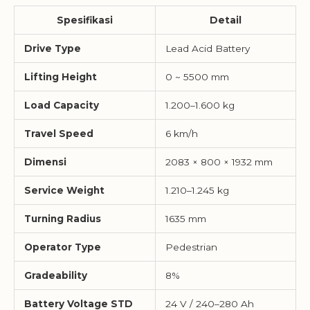
Spesifikasi
Detail
Drive Type
Lead Acid Battery
Lifting Height
0 ~ 5500 mm
Load Capacity
1.200–1.600 kg
Travel Speed
6 km/h
Dimensi
2083 × 800 × 1932 mm
Service Weight
1.210–1.245 kg
Turning Radius
1635 mm
Operator Type
Pedestrian
Gradeability
8%
Battery Voltage STD
24 V / 240–280 Ah