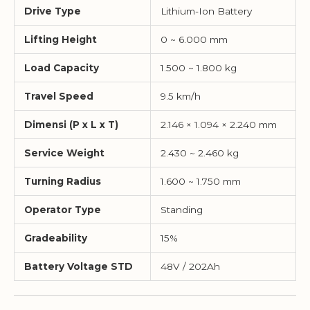
Drive Type
Lithium-Ion Battery
Lifting Height
0 ~ 6.000 mm
Load Capacity
1.500 ~ 1.800 kg
Travel Speed
9.5 km/h
Dimensi (P x L x T)
2.146 × 1.094 × 2.240 mm
Service Weight
2.430 ~ 2.460 kg
Turning Radius
1.600 ~ 1.750 mm
Operator Type
Standing
Gradeability
15%
Battery Voltage STD
48V / 202Ah