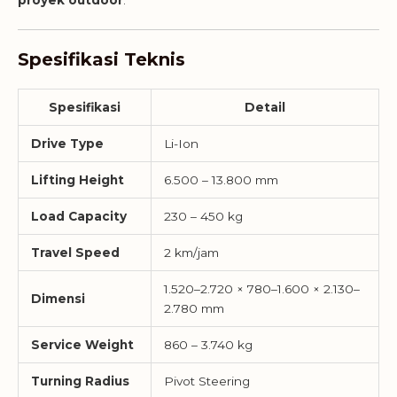
Spesifikasi Teknis
Spesifikasi
Detail
Drive Type
Li-Ion
Lifting Height
6.500 – 13.800 mm
Load Capacity
230 – 450 kg
Travel Speed
2 km/jam
1.520–2.720 × 780–1.600 × 2.130–
Dimensi
2.780 mm
Service Weight
860 – 3.740 kg
Turning Radius
Pivot Steering