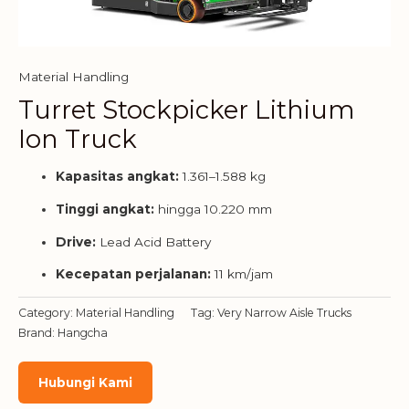
Material Handling
Turret Stockpicker Lithium
Ion Truck
Kapasitas angkat:
1.361–1.588 kg
Tinggi angkat:
hingga 10.220 mm
Drive:
Lead Acid Battery
Kecepatan perjalanan:
11 km/jam
Category:
Material Handling
Tag:
Very Narrow Aisle Trucks
Brand:
Hangcha
Hubungi Kami