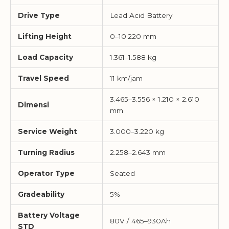
Drive Type
Lead Acid Battery
Lifting Height
0–10.220 mm
Load Capacity
1.361–1.588 kg
Travel Speed
11 km/jam
3.465–3.556 × 1.210 × 2.610
Dimensi
mm
Service Weight
3.000–3.220 kg
Turning Radius
2.258–2.643 mm
Operator Type
Seated
Gradeability
5%
Battery Voltage
80V / 465–930Ah
STD