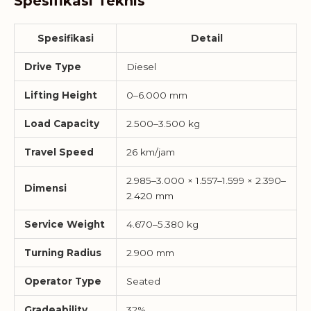
Spesifikasi Teknis
Spesifikasi
Detail
Drive Type
Diesel
Lifting Height
0–6.000 mm
Load Capacity
2.500–3.500 kg
Travel Speed
26 km/jam
2.985–3.000 × 1.557–1.599 × 2.390–
Dimensi
2.420 mm
Service Weight
4.670–5.380 kg
Turning Radius
2.900 mm
Operator Type
Seated
Gradeability
32%