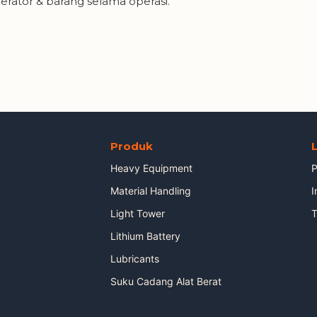
rator & barang selama operasi.
Produk
Heavy Equipment
P
Material Handling
I
Light Tower
T
Lithium Battery
Lubricants
Suku Cadang Alat Berat