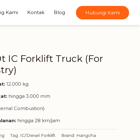
ng Kami
Kontak
Blog
Hubungi Kami
0t IC Forklift Truck (For
try)
t:
12.000 kg
at:
hingga 3.000 mm
ternal Combustion)
lanan:
hingga 28 km/jam
ng
Tag:
IC/Diesel Forklift
Brand:
Hangcha