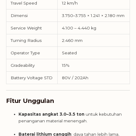
Travel Speed
12 km/h
Dimensi
3.750–3.755 × 1.241 × 2.180 mm
Service Weight
4.100 – 4.440 kg
Turning Radius
2.460 mm
Operator Type
Seated
Gradeability
15%
Battery Voltage STD
80V / 202Ah
Fitur Unggulan
Kapasitas angkat 3.0–3.5 ton
untuk kebutuhan
penanganan material menengah.
Baterai lithium canggih
: daya tahan lebih lama,