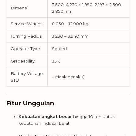
3.500–4.230 × 1.990–2.197 × 2.500–
Dimensi
2.850 mm
Service Weight
8.050 – 12.900 kg
Turning Radius
3.230 – 3.940 mm
Operator Type
Seated
Gradeability
35%
Battery Voltage
– (tidak berlaku)
STD
Fitur Unggulan
Kekuatan angkat besar
hingga 10 ton untuk
kebutuhan industri berat.