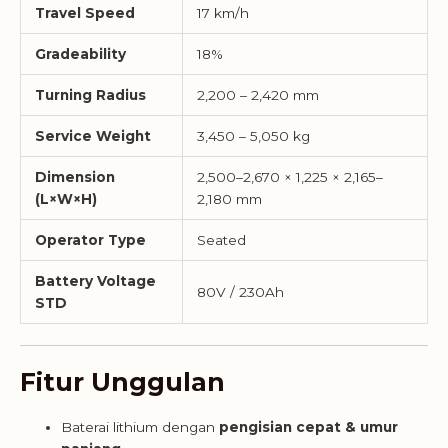
Travel Speed
17 km/h
Gradeability
18%
Turning Radius
2,200 – 2,420 mm
Service Weight
3,450 – 5,050 kg
Dimension
2,500–2,670 × 1,225 × 2,165–
(L×W×H)
2,180 mm
Operator Type
Seated
Battery Voltage
80V / 230Ah
STD
Fitur Unggulan
Baterai lithium dengan
pengisian cepat & umur