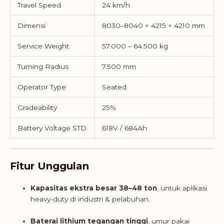
Travel Speed
24 km/h
Dimensi
8030–8040 × 4215 × 4210 mm
Service Weight
57.000 – 64.500 kg
Turning Radius
7.500 mm
Operator Type
Seated
Gradeability
25%
Battery Voltage STD
618V / 684Ah
Fitur Unggulan
Kapasitas ekstra besar 38–48 ton
, untuk aplikasi
heavy-duty di industri & pelabuhan.
Baterai lithium tegangan tinggi
, umur pakai