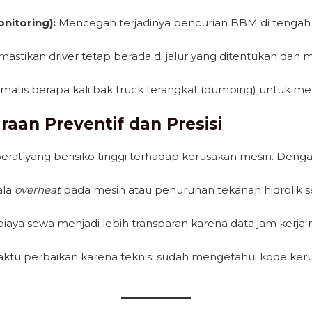
nitoring):
Mencegah terjadinya pencurian BBM di tengah 
stikan driver tetap berada di jalur yang ditentukan dan 
atis berapa kali bak truck terangkat (dumping) untuk mem
raan Preventif dan Presisi
erat yang berisiko tinggi terhadap kerusakan mesin. Denga
ala
overheat
pada mesin atau penurunan tekanan hidrolik se
aya sewa menjadi lebih transparan karena data jam kerja m
tu perbaikan karena teknisi sudah mengetahui kode kerus