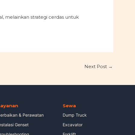
l, melainkan strategi cerdas untuk
Next Post
→
Layanan
Sewa
erbaikan & Perawatan
Dump Truck
nstalasi Genset
Excavator
roubleshooting
Forklift