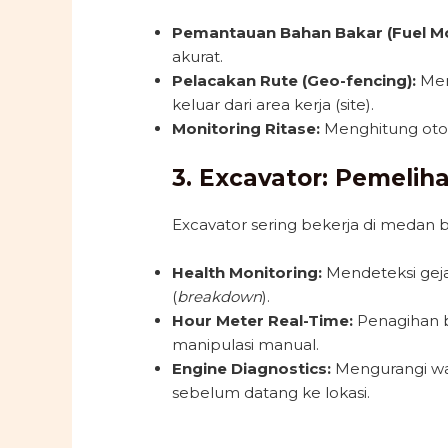
Pemantauan Bahan Bakar (Fuel Mo
akurat.
Pelacakan Rute (Geo-fencing):
Mema
keluar dari area kerja (site).
Monitoring Ritase:
Menghitung otom
3. Excavator: Pemeliha
Excavator sering bekerja di medan b
Health Monitoring:
Mendeteksi gej
(
breakdown
).
Hour Meter Real-Time:
Penagihan bi
manipulasi manual.
Engine Diagnostics:
Mengurangi wak
sebelum datang ke lokasi.