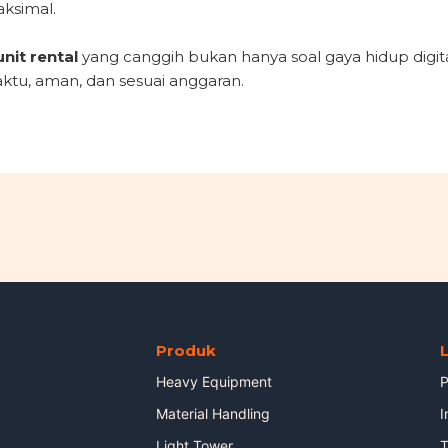
ksimal.
nit rental
yang canggih bukan hanya soal gaya hidup digita
ktu, aman, dan sesuai anggaran.
Produk
Heavy Equipment
P
Material Handling
I
Light Tower
T