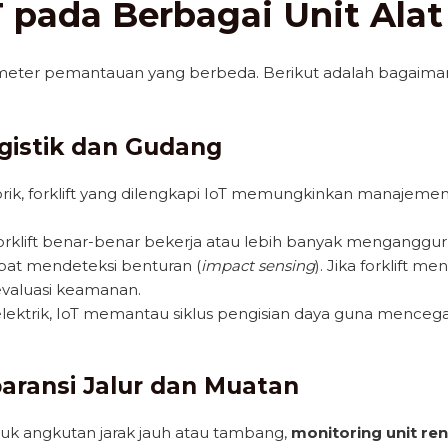
 pada Berbagai Unit Alat
parameter pemantauan yang berbeda. Berikut adalah bagai
Logistik dan Gudang
rik, forklift yang dilengkapi IoT memungkinkan manajem
klift benar-benar bekerja atau lebih banyak menganggur 
pat mendeteksi benturan (
impact sensing
). Jika forklift m
evaluasi keamanan.
 elektrik, IoT memantau siklus pengisian daya guna menceg
aransi Jalur dan Muatan
uk angkutan jarak jauh atau tambang,
monitoring unit ren