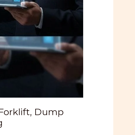
Forklift, Dump
g