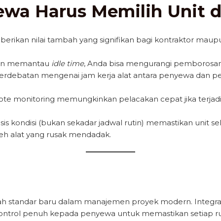
wa Harus Memilih Unit d
rikan nilai tambah yang signifikan bagi kontraktor maupu
n memantau
idle time
, Anda bisa mengurangi pemborosan
perdebatan mengenai jam kerja alat antara penyewa dan pemi
ote monitoring memungkinkan pelacakan cepat jika terjad
s kondisi (bukan sekadar jadwal rutin) memastikan unit se
eh alat yang rusak mendadak.
h standar baru dalam manajemen proyek modern. Integrasi
ontrol penuh kepada penyewa untuk memastikan setiap ru