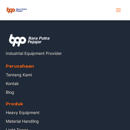
Skip
Main
to
content
Men
Industrial Equipment Provider
Perusahaan
Tentang Kami
Kontak
Blog
Produk
Heavy Equipment
Material Handling
Light Tower