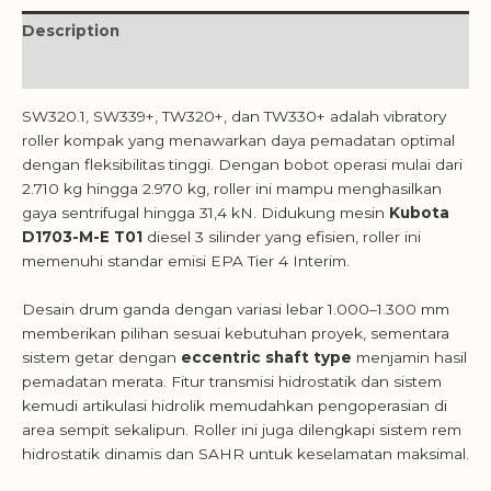
Description
Reviews (0)
SW320.1, SW339+, TW320+, dan TW330+ adalah vibratory
roller kompak yang menawarkan daya pemadatan optimal
dengan fleksibilitas tinggi. Dengan bobot operasi mulai dari
2.710 kg hingga 2.970 kg, roller ini mampu menghasilkan
gaya sentrifugal hingga 31,4 kN. Didukung mesin
Kubota
D1703-M-E T01
diesel 3 silinder yang efisien, roller ini
memenuhi standar emisi EPA Tier 4 Interim.
Desain drum ganda dengan variasi lebar 1.000–1.300 mm
memberikan pilihan sesuai kebutuhan proyek, sementara
sistem getar dengan
eccentric shaft type
menjamin hasil
pemadatan merata. Fitur transmisi hidrostatik dan sistem
kemudi artikulasi hidrolik memudahkan pengoperasian di
area sempit sekalipun. Roller ini juga dilengkapi sistem rem
hidrostatik dinamis dan SAHR untuk keselamatan maksimal.