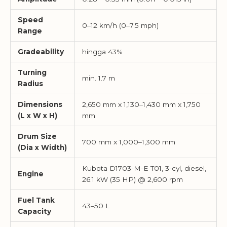
Speed
0–12 km/h (0–7.5 mph)
Range
Gradeability
hingga 43%
Turning
min. 1.7 m
Radius
Dimensions
2,650 mm x 1,130–1,430 mm x 1,750
(L x W x H)
mm
Drum Size
700 mm x 1,000–1,300 mm
(Dia x Width)
Kubota D1703-M-E T01, 3-cyl, diesel,
Engine
26.1 kW (35 HP) @ 2,600 rpm
Fuel Tank
43–50 L
Capacity