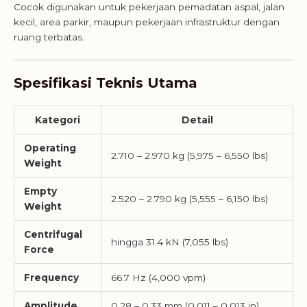
Cocok digunakan untuk pekerjaan pemadatan aspal, jalan
kecil, area parkir, maupun pekerjaan infrastruktur dengan
ruang terbatas.
Spesifikasi Teknis Utama
Kategori
Detail
Operating
2.710 – 2.970 kg (5,975 – 6,550 lbs)
Weight
Empty
2.520 – 2.790 kg (5,555 – 6,150 lbs)
Weight
Centrifugal
hingga 31.4 kN (7,055 lbs)
Force
Frequency
66.7 Hz (4,000 vpm)
Amplitude
0.28 – 0.33 mm (0.011 – 0.013 in)