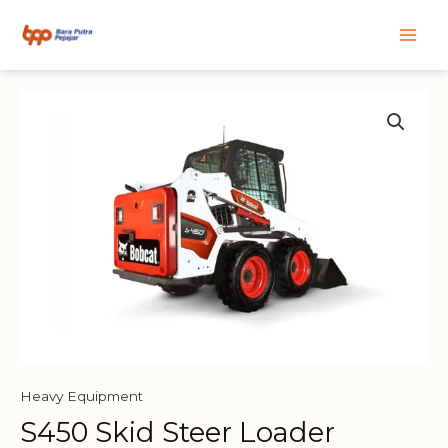
Skip
Main
to
content
Men
Heavy Equipment
S450 Skid Steer Loader