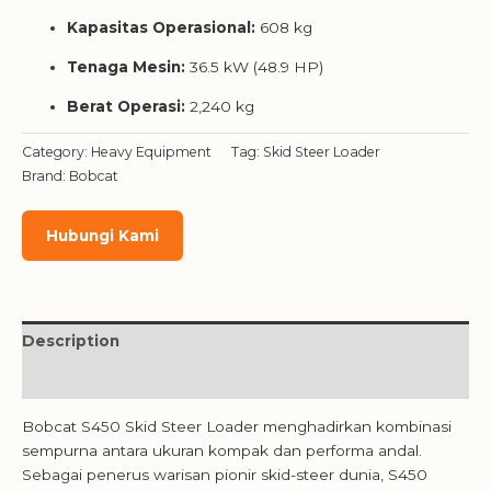
Kapasitas Operasional:
608 kg
Tenaga Mesin:
36.5 kW (48.9 HP)
Berat Operasi:
2,240 kg
Category:
Heavy Equipment
Tag:
Skid Steer Loader
Brand:
Bobcat
Hubungi Kami
Description
Reviews (0)
Bobcat S450 Skid Steer Loader menghadirkan kombinasi
sempurna antara ukuran kompak dan performa andal.
Sebagai penerus warisan pionir skid-steer dunia, S450