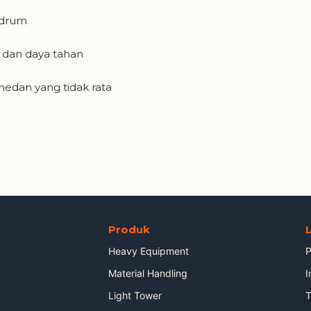
 drum
dan daya tahan
dan yang tidak rata
Produk
Heavy Equipment
P
Material Handling
I
Light Tower
T