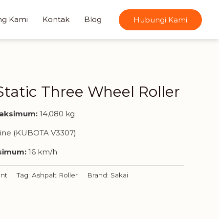
ng Kami
Kontak
Blog
Hubungi Kami
Static Three Wheel Roller
Maksimum:
14,080 kg
gine (KUBOTA V3307)
simum:
16 km/h
nt
Tag:
Ashpalt Roller
Brand:
Sakai