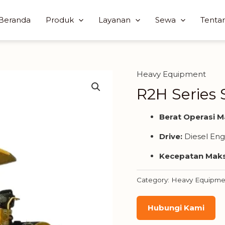
Beranda
Produk
Layanan
Sewa
Tenta
Heavy Equipment
R2H Series 
Berat Operasi 
Drive:
Diesel En
Kecepatan Mak
Category:
Heavy Equipme
Hubungi Kami