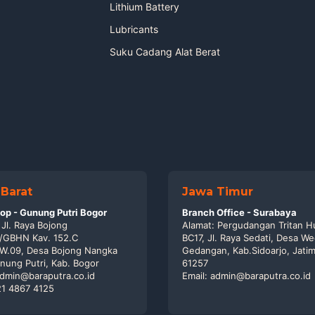
Lithium Battery
Lubricants
Suku Cadang Alat Berat
Barat
Jawa Timur
p - Gunung Putri Bogor
Branch Office - Surabaya
 Jl. Raya Bojong
Alamat: Pergudangan Tritan H
/GBHN Kav. 152.C
BC17, Jl. Raya Sedati, Desa We
RW.09, Desa Bojong Nangka
Gedangan, Kab.Sidoarjo, Jatim
nung Putri, Kab. Bogor
61257
admin@baraputra.co.id
Email: admin@baraputra.co.id
21 4867 4125